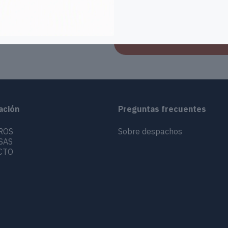
ación
Preguntas frecuentes
ROS
Sobre despachos
SAS
CTO